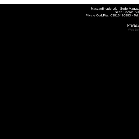
Massardimade srls - Sede Magazzi
Sede Fiscale: Vi
P.iva e Cod.Fisc. 03810470983 - T
Privacy
Web De