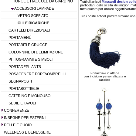
TORCE E FIACCOLE DA GIARDINO
Tutti gli articoli
Massardi design coll
particolari, dalla scelta dei migliori m
ACCESSORI LAMPADE
tutto questo per creare oggetti veramen
VETRO SOFFIATO
Tra i nostri articoli potrete trovare un
OLII E RICARICHE
CARTELLI DIREZIONALI
PORTAMENÙ
PORTABITI E GRUCCE
COLONNINE DI DELIMITAZIONE
PITTOGRAMMI E SIMBOLI
PORTADEPLIANTS
Portachiavi in ottone
POSACENERE PORTAOMBRELLI
con incisione personalizzata e
casellari
SEGNAPOSTI
PORTABOTTIGLIE
CATERING E MONOUSO
SEDIE E TAVOLI
CONFERENZE
INSEGNE PER ESTERNI
PELLE E CUOIO
WELLNESS E BENESSERE