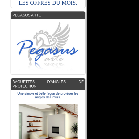
LE
S
OFFRES DU MOIS.
PEGASUS ARTE
BAGUETTES D'ANGLES DE
PROTECTION
Une simple et belle façon de protéger les
angles des murs.