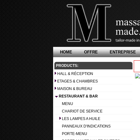
HOME
OFFRE
ENTREPRISE
PRODUCTS:
HALL & RÉCEPTION
ETAGES & CHAMBRES
MAISON & BUREAU
RESTAURANT & BAR
MENU
CHARIOT DE SERVICE
LES LAMPES A HUILE
PANNEAUX D'INDICATIONS
PORTE-MENU