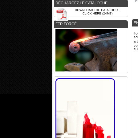
po
DÉCHARGEZ LE CATALOGUE
DOWNLOAD THE CATALOGUE
CLICK HERE (24MB)
E
FER FORGÉ
To
so
ar
vo
su