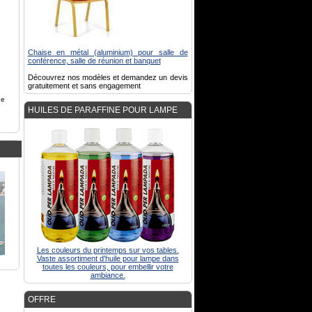
Chaise en métal (aluminium) pour salle de
conférence, salle de réunion et banquet
Découvrez nos modèles et demandez un devis
gratuitement et sans engagement
de
HUILES DE PARAFFINE POUR LAMPE
Les couleurs du printemps sur vos tables.
Vaste assortiment d'huile pour lampe dans
toutes les couleurs, pour embellir votre
ambiance.
OFFRE