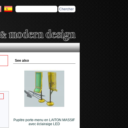
See also
Pupitre porte-menu en LAITON MASSIF
avec éclairaige LED