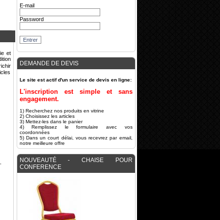
E-mail
Password
ie et
ition
DEMANDE DE DEVIS
ichir
icles
Le site est actif d'un service de devis en ligne:
L'inscription est simple et sans
engagement.
1) Recherchez nos produits en vitrine
2) Choisissez les articles
3) Mettez-les dans le panier
4) Remplissez le formulaire avec vos
coordonnées
5) Dans un court délai, vous recevrez par email,
notre meilleure offre
NOUVEAUTÉ - CHAISE POUR
,
CONFERENCE