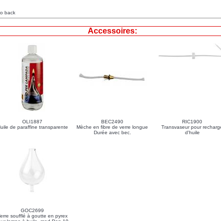
o back
Accessoires:
OLI1887
BEC2490
RIC1900
uile de paraffine transparente
Mèche en fibre de verre longue
Transvaseur pour recharg
Durée avec bec.
d'huile
GOC2699
erre soufflé à goutte en pyrex