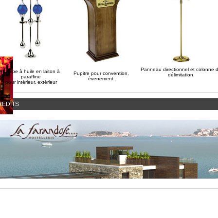
Panneau directionnel et colonne 
Lampe à huile en laiton à
Pupitre pour convention,
délimitation.
paraffine
évenement.
pour intérieur, extérieur
REDITS