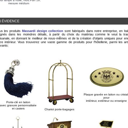
ur lampe à huile, mod.Pan 19,
mesure médium
N ÉVIDENCE
us les produits
Massardi design collection
sont fabriqués dans notre entreprise, en Ital
ignés dans les moindres détails, à partir du choix du matériau comme le veut la trad
ê
tisanale, en donnant le meilleur de nous-m
mes et de la création d'objets uniques pour enr
tre intérieur. Vous trouverez une vaste gamme de produits pour l'hôtellerie, parmi les art
ivants:
Plaque gravée en laiton ou cristal
pour
intérieur, extérieur ou enseigne
Porte-clé en laiton
avec gravure personnalisée
et casiers
Chariot porte-bagages